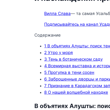
Вилла Слава
— та самая Усальб
Подписывайтесь на канал Усад
Содержание
1
В объятиях Алушты: поиск те
2
Утро у моря
3
Тень в ботаническом саду
4
Всемирная выставка и истор
5
Прогулка в тени сосен
6
Заброшенные дворцы и парк
7
Признание в Карадагском за
8
О нашей волшебной находке
В объятиях Алушты: пои