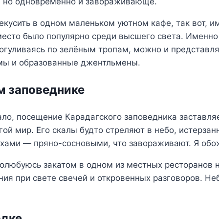
 но одновременно и завораживающе.
рекусить в одном маленьком уютном кафе, так вот, 
 место было популярно среди высшего света. Именно
огуливаясь по зелёным тропам, можно и представля
ы и образованные джентльмены.
м заповеднике
ало, посещение Карадагского заповедника заставля
ой мир. Его скалы будто стреляют в небо, истерзан
хами — пряно-сосновыми, что завораживают. Я обож
полюбуюсь закатом в одном из местных ресторанов 
ия при свете свечей и откровенных разговоров. Неб
одке