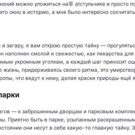
ужений можно уложиться на草 atстульчике и просто 
то окно в историю, а мне было интересно сосчитать,
 и загару, я вам открою простую тайну — прогулятьс
он наполнен смолой и свежестью, как лекарства для
самым укромным уголкам, а каждый шаг приносит о
ю жизнь, придерживаясь своего ритма, это умиротв
ропы, что ведут к нему, делая краски природы ещё 
парки
агов — к заброшенным дворцам и парковым комплек
йны. Приятно быть в парке, усыпанным раскрашенн
остоянии они несут в себе какую-то главную тайну.