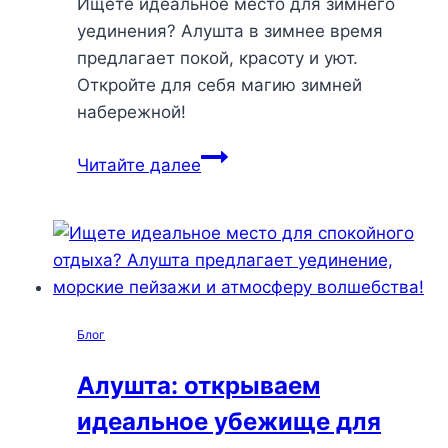
Ищете идеальное место для зимнего
уединения? Алушта в зимнее время
предлагает покой, красоту и уют.
Откройте для себя магию зимней
набережной!
Зимняя
Читайте далее
Алушта:
откройте
для
себя
тихие
радости
Блог
на
набережной
Алушта: открываем
и
идеальное убежище для
в