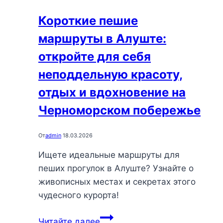
берегу
Короткие пешие
Черного
маршруты в Алуште:
моря
откройте для себя
неподдельную красоту,
отдых и вдохновение на
Черноморском побережье
От
admin
18.03.2026
Ищете идеальные маршруты для
пеших прогулок в Алуште? Узнайте о
живописных местах и секретах этого
чудесного курорта!
Короткие
Читайте далее