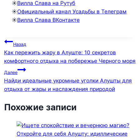
☀️
Вилла Слава на Рутуб
☀️
Официальный канал Усадьбы в Телеграм
☀️
Вилла Слава ВКонтакте
Навигация
Назад
Как пережить жару в Алуште: 10 секретов
по
комфортного отдыха на побережье Черного моря
записям
Далее
Найди идеальные укромные уголки Алушты для
отдыха от жары и наслаждения природой
Похожие записи