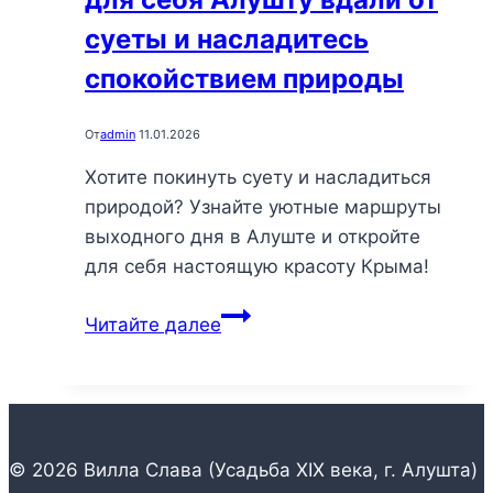
суеты и насладитесь
спокойствием природы
От
admin
11.01.2026
Хотите покинуть суету и насладиться
природой? Узнайте уютные маршруты
выходного дня в Алуште и откройте
для себя настоящую красоту Крыма!
Уютные
Читайте далее
маршруты
выходного
дня:
откройте
для
© 2026 Вилла Слава (Усадьба XIX века, г. Алушта)
себя