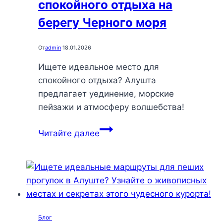
парке
спокойного отдыха на
берегу Черного моря
От
admin
18.01.2026
Ищете идеальное место для
спокойного отдыха? Алушта
предлагает уединение, морские
пейзажи и атмосферу волшебства!
Алушта:
Читайте далее
открываем
идеальное
убежище
для
спокойного
отдыха
Блог
на