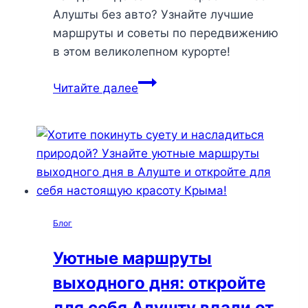
Алушты без авто? Узнайте лучшие
маршруты и советы по передвижению
в этом великолепном курорте!
Как
Читайте далее
путешествовать
по
Алуште
без
авто:
лучшие
места
Блог
и
секреты
Уютные маршруты
комфортного
выходного дня: откройте
отдыха
для себя Алушту вдали от