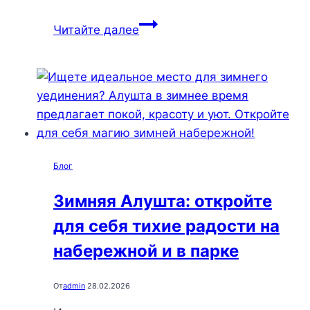
Вечерние
Читайте далее
магии
Алушты:
секреты
спокойствия
и
уединения
на
Блог
курорте
мечты
Зимняя Алушта: откройте
для себя тихие радости на
набережной и в парке
От
admin
28.02.2026