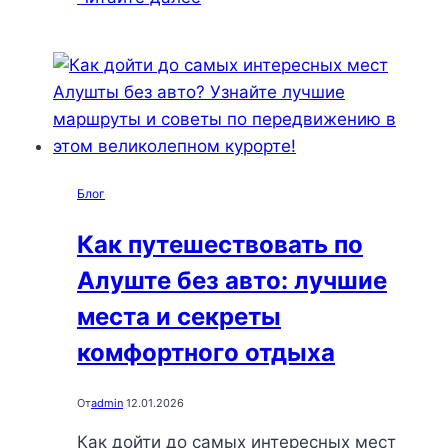
пешие
маршруты
в
Алуште:
откройте
для
себя
Блог
неподдельную
красоту,
Как путешествовать по
отдых
Алуште без авто: лучшие
и
вдохновение
места и секреты
на
комфортного отдыха
Черноморском
побережье
От
admin
12.01.2026
Как дойти до самых интересных мест