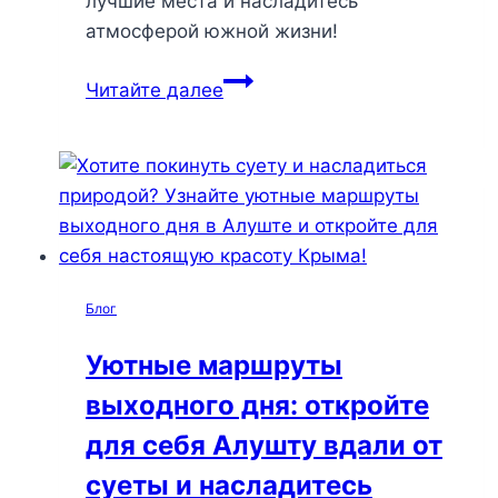
лучшие места и насладитесь
атмосферой южной жизни!
Где
Читайте далее
в
Алуште
найти
вкусную
воду
и
лучшие
Блог
магазины
для
Уютные маршруты
идеального
выходного дня: откройте
отдыха?
для себя Алушту вдали от
суеты и насладитесь