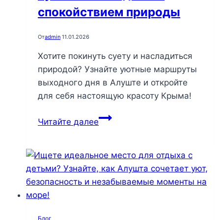
спокойствием природы
От
admin
11.01.2026
Хотите покинуть суету и насладиться
природой? Узнайте уютные маршруты
выходного дня в Алуште и откройте
для себя настоящую красоту Крыма!
Уютные
Читайте далее
маршруты
выходного
дня:
откройте
для
себя
Алушту
Блог