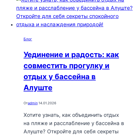
идеальные
места
для
безопасного
и
Блог
уютного
отдыха
Уединение и радость: как
у
совместить прогулку и
моря
отдых у бассейна в
Алуште
От
admin
14.01.2026
Хотите узнать, как объединить отдых
на пляже и расслабление у бассейна в
Алуште? Откройте для себя секреты