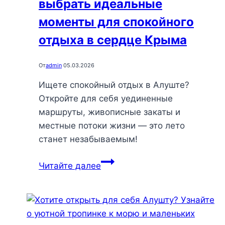
выбрать идеальные
моменты для спокойного
отдыха в сердце Крыма
От
admin
05.03.2026
Ищете спокойный отдых в Алуште?
Откройте для себя уединенные
маршруты, живописные закаты и
местные потоки жизни — это лето
станет незабываемым!
Алушта
Читайте далее
без
стресса:
как
выбрать