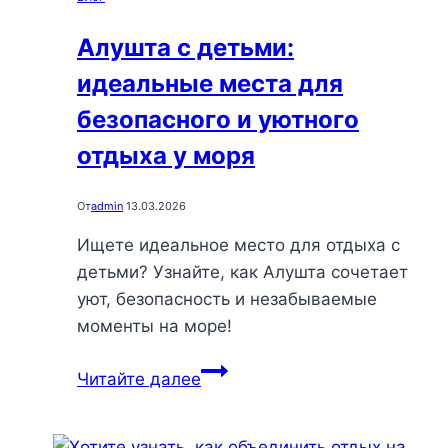
вдали
от
Алушта с детьми:
суеты
идеальные места для
и
насладитесь
безопасного и уютного
спокойствием
отдыха у моря
природы
От
admin
13.03.2026
Ищете идеальное место для отдыха с
детьми? Узнайте, как Алушта сочетает
уют, безопасность и незабываемые
моменты на море!
Алушта
Читайте далее
с
детьми: