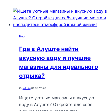
счастья:
как
прогулка
к
морю
Блог
в
Алуште
Где в Алуште найти
меняет
вкусную воду и лучшие
восприятие
жизни
магазины для идеального
отдыха?
От
admin
01.03.2026
Ищете уютные магазины и вкусную
воду в Алуште? Откройте для себя