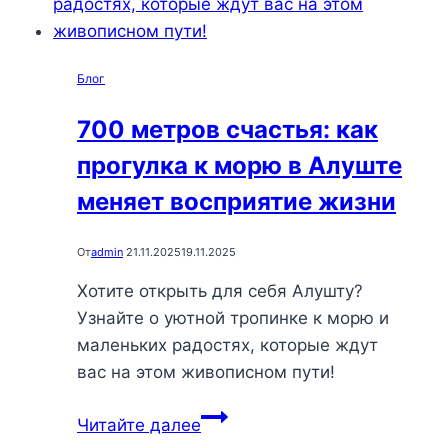
идеальные
моменты
для
Блог
спокойного
отдыха
700 метров счастья: как
в
прогулка к морю в Алуште
сердце
Крыма
меняет восприятие жизни
От
admin
21.11.2025
19.11.2025
Хотите открыть для себя Алушту?
Узнайте о уютной тропинке к морю и
маленьких радостях, которые ждут
вас на этом живописном пути!
700
Читайте далее
метров