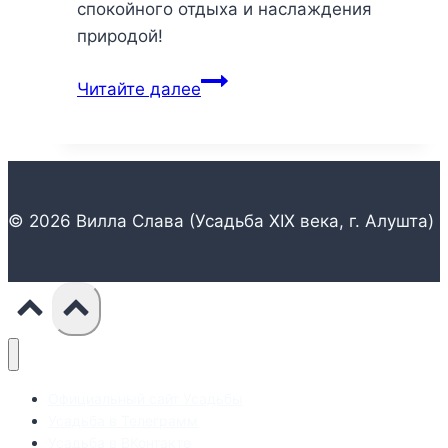
спокойного отдыха и наслаждения
природой!
Уединение
Читайте далее
и
радость:
как
совместить
прогулку
© 2026 Вилла Слава (Усадьба XIX века, г. Алушта)
и
отдых
у
бассейна
в
Алуште
Официальный сайт Усадьбы
Усадьба в Телеграмм
Усадьба в ВКонтакте