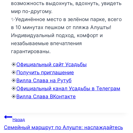
возможность выдохнуть, вдохнуть, увидеть
мир по-другому.
✨Уединённое место в зелёном парке, всего
в 10 минутах пешком от пляжа Алушты!
Индивидуальный подход, комфорт и
незабываемые впечатления
гарантированы.
☀️
Официальный сайт Усадьбы
☀️
Получить приглашение
☀️
Вилла Слава на Рутуб
☀️
Официальный канал Усадьбы в Телеграм
☀️
Вилла Слава ВКонтакте
Навигация
Назад
Семейный маршрут по Алуште: наслаждайтесь
по