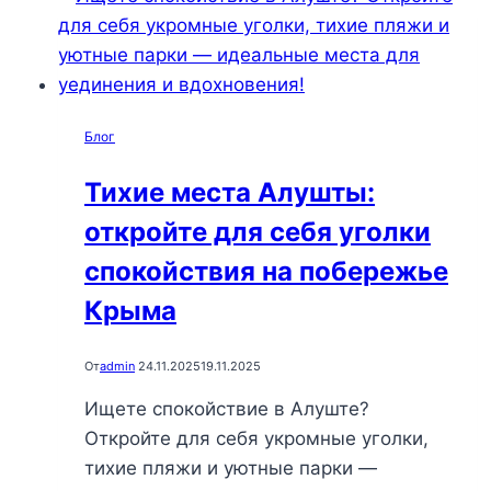
в
Алуште:
лучшие
маршруты
Блог
для
семейного
Тихие места Алушты:
отдыха
откройте для себя уголки
на
свежем
спокойствия на побережье
воздухе
Крыма
От
admin
24.11.2025
19.11.2025
Ищете спокойствие в Алуште?
Откройте для себя укромные уголки,
тихие пляжи и уютные парки —