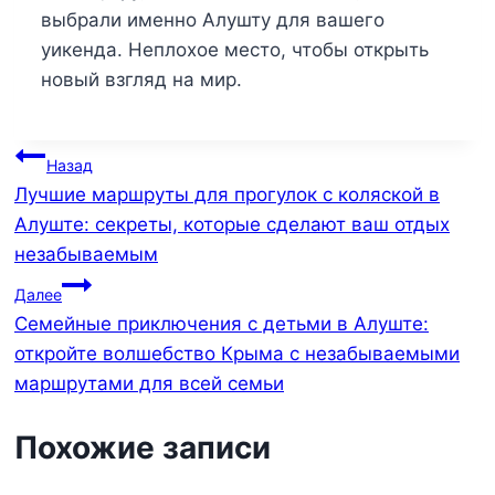
выбрали именно Алушту для вашего
уикенда. Неплохое место, чтобы открыть
новый взгляд на мир.
Навигация
Назад
Лучшие маршруты для прогулок с коляской в
по
Алуште: секреты, которые сделают ваш отдых
записям
незабываемым
Далее
Семейные приключения с детьми в Алуште:
откройте волшебство Крыма с незабываемыми
маршрутами для всей семьи
Похожие записи