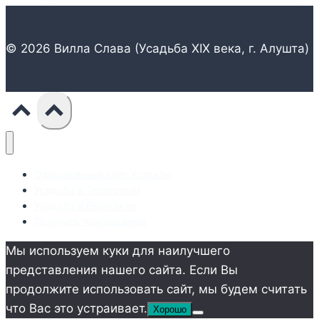
как
насладиться
уединением
© 2026 Вилла Слава (Усадьба XIX века, г. Алушта)
и
красотой
зимнего
побережья
Официальный сайт Усадьбы
Усадьба в Телеграмм
Усадьба в ВКонтакте
Получить приглашение
Мы используем куки для наилучшего
представления нашего сайта. Если Вы
продолжите использовать сайт, мы будем считать
что Вас это устраивает.
Хорошо