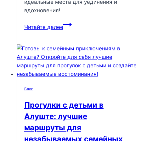
идеальные места для уединения и
вдохновения!
Тихие
Читайте далее
места
Алушты:
откройте
для
себя
уголки
спокойствия
Блог
на
побережье
Прогулки с детьми в
Крыма
Алуште: лучшие
маршруты для
незабываемых семейных