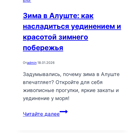
Блог
для
незабываемых
Зима в Алуште: как
семейных
насладиться уединением и
моментов
красотой зимнего
побережья
От
admin
18.01.2026
Задумывались, почему зима в Алуште
впечатляет? Откройте для себя
живописные прогулки, яркие закаты и
уединение у моря!
Зима
Читайте далее
в
Алуште: