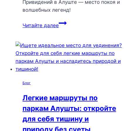
Привидений в Алуште — место покоя и
волшебных легенд!
Долина
Читайте далее
Привидений:
откройте
для
себя
уединение
и
красоту
Блог
природы
Алушты
Легкие маршруты по
без
паркам Алушты: откройте
толпы
туристов
для себя тишину и
природу без суеты