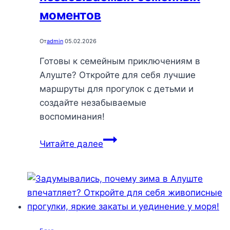
моментов
От
admin
05.02.2026
Готовы к семейным приключениям в
Алуште? Откройте для себя лучшие
маршруты для прогулок с детьми и
создайте незабываемые
воспоминания!
Прогулки
Читайте далее
с
детьми
в
Алуште:
лучшие
маршруты