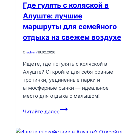
и
Где гулять с коляской в
природу
Алуште: лучшие
без
суеты
маршруты для семейного
отдыха на свежем воздухе
От
admin
16.02.2026
Ищете, где погулять с коляской в
Алуште? Откройте для себя ровные
тропинки, уединенные парки и
атмосферные рынки — идеальное
место для отдыха с малышом!
Где
Читайте далее
гулять
с
коляской