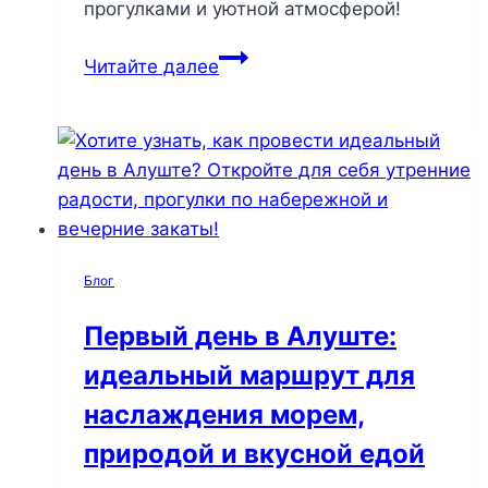
прогулками и уютной атмосферой!
Алушта
Читайте далее
зимой:
открываем
новые
грани
уединения
и
магии
Блог
зимнего
отдыха
Первый день в Алуште:
идеальный маршрут для
наслаждения морем,
природой и вкусной едой