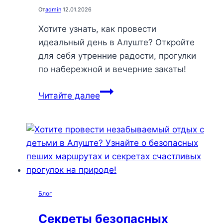
От
admin
12.01.2026
Хотите узнать, как провести
идеальный день в Алуште? Откройте
для себя утренние радости, прогулки
по набережной и вечерние закаты!
Первый
Читайте далее
день
в
Алуште:
идеальный
маршрут
для
наслаждения
Блог
морем,
природой
Секреты безопасных