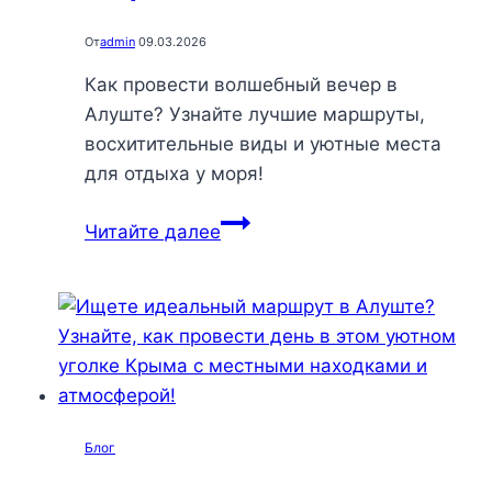
От
admin
09.03.2026
Как провести волшебный вечер в
Алуште? Узнайте лучшие маршруты,
восхитительные виды и уютные места
для отдыха у моря!
Вечерняя
Читайте далее
Алушта:
романтика
закатов,
прогулки
по
набережной
и
Блог
гастрономические
открытия