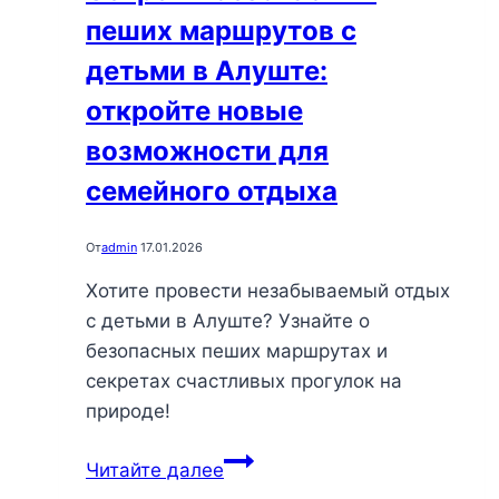
и
пеших маршрутов с
вкусной
едой
детьми в Алуште:
откройте новые
возможности для
семейного отдыха
От
admin
17.01.2026
Хотите провести незабываемый отдых
с детьми в Алуште? Узнайте о
безопасных пеших маршрутах и
секретах счастливых прогулок на
природе!
Секреты
Читайте далее
безопасных