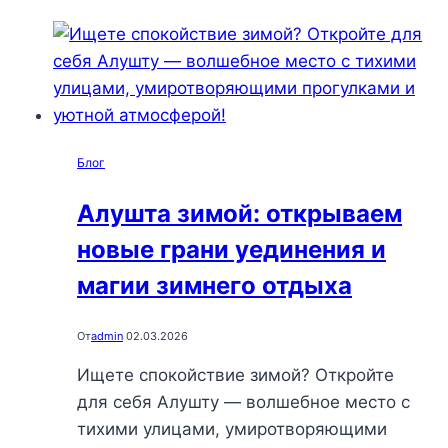
себя
секреты
Алушты:
идеальный
маршрут
на
Блог
один
день,
Алушта зимой: открываем
который
новые грани уединения и
подарит
незабываемые
магии зимнего отдыха
впечатления
От
admin
02.03.2026
Ищете спокойствие зимой? Откройте
для себя Алушту — волшебное место с
тихими улицами, умиротворяющими