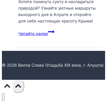
Хотите покинуть суету и насладиться
природой? Узнайте уютные маршруты
выходного дня в Алуште и откройте
для себя настоящую красоту Крыма!
Уютные
Читайте далее
маршруты
выходного
дня:
откройте
для
© 2026 Вилла Слава (Усадьба XIX века, г. Алушта)
себя
Алушту
вдали
от
суеты
и