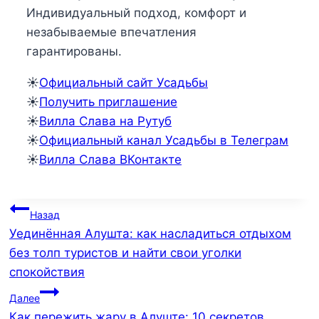
Индивидуальный подход, комфорт и
незабываемые впечатления
гарантированы.
☀️
Официальный сайт Усадьбы
☀️
Получить приглашение
☀️
Вилла Слава на Рутуб
☀️
Официальный канал Усадьбы в Телеграм
☀️
Вилла Слава ВКонтакте
Навигация
Назад
Уединённая Алушта: как насладиться отдыхом
по
без толп туристов и найти свои уголки
записям
спокойствия
Далее
Как пережить жару в Алуште: 10 секретов