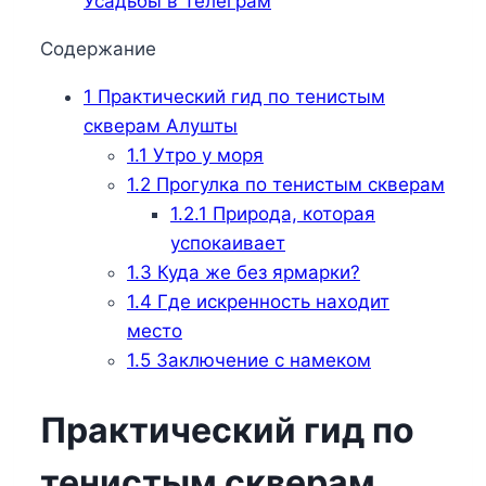
Усадьбы в Телеграм
Содержание
1
Практический гид по тенистым
скверам Алушты
1.1
Утро у моря
1.2
Прогулка по тенистым скверам
1.2.1
Природа, которая
успокаивает
1.3
Куда же без ярмарки?
1.4
Где искренность находит
место
1.5
Заключение с намеком
Практический гид по
тенистым скверам