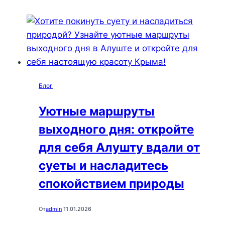
пеших
маршрутов
с
детьми
в
Алуште:
Блог
откройте
новые
Уютные маршруты
возможности
выходного дня: откройте
для
семейного
для себя Алушту вдали от
отдыха
суеты и насладитесь
спокойствием природы
От
admin
11.01.2026