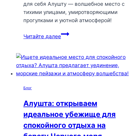
для себя Алушту — волшебное место с
тихими улицами, умиротворяющими
прогулками и уютной атмосферой!
Алушта
Читайте далее
зимой:
открываем
новые
грани
уединения
и
Блог
магии
зимнего
Алушта: открываем
отдыха
идеальное убежище для
спокойного отдыха на