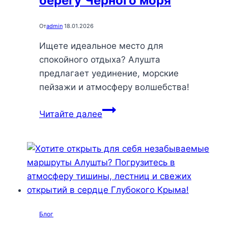
берегу Черного моря
От
admin
18.01.2026
Ищете идеальное место для
спокойного отдыха? Алушта
предлагает уединение, морские
пейзажи и атмосферу волшебства!
Алушта:
Читайте далее
открываем
идеальное
убежище
для
спокойного
отдыха
на
Блог
берегу