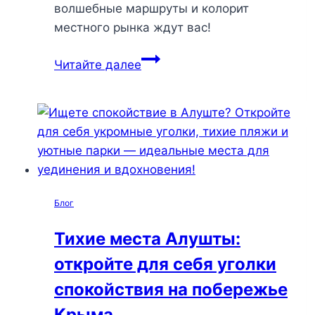
волшебные маршруты и колорит
местного рынка ждут вас!
Тихие
Читайте далее
уголки
Алушты:
где
найти
мир
и
вдохновение
Блог
вдали
от
Тихие места Алушты:
суеты
откройте для себя уголки
спокойствия на побережье
Крыма