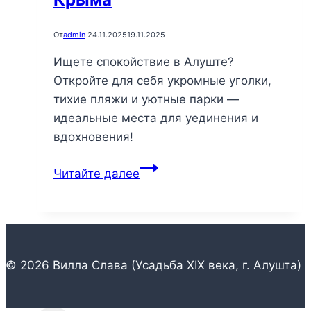
От
admin
24.11.2025
19.11.2025
Ищете спокойствие в Алуште?
Откройте для себя укромные уголки,
тихие пляжи и уютные парки —
идеальные места для уединения и
вдохновения!
Тихие
Читайте далее
места
Алушты:
откройте
для
себя
© 2026 Вилла Слава (Усадьба XIX века, г. Алушта)
уголки
спокойствия