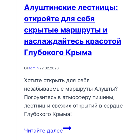
Черного
Алуштинские лестницы:
моря
откройте для себя
скрытые маршруты и
наслаждайтесь красотой
Глубокого Крыма
От
admin
22.02.2026
Хотите открыть для себя
незабываемые маршруты Алушты?
Погрузитесь в атмосферу тишины,
лестниц и свежих открытий в сердце
Глубокого Крыма!
Алуштинские
Читайте далее
лестницы: