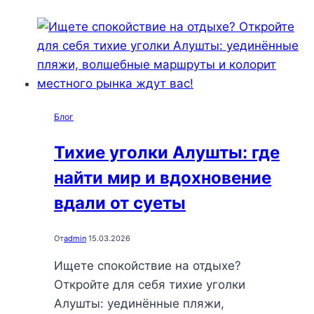
откройте
для
себя
скрытые
маршруты
и
Блог
наслаждайтесь
красотой
Тихие уголки Алушты: где
Глубокого
найти мир и вдохновение
Крыма
вдали от суеты
От
admin
15.03.2026
Ищете спокойствие на отдыхе?
Откройте для себя тихие уголки
Алушты: уединённые пляжи,