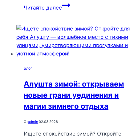
Романтический
Читайте далее
день
в
Алуште:
7
идей
для
незабываемого
Блог
отдыха
вдвоем
Алушта зимой: открываем
новые грани уединения и
магии зимнего отдыха
От
admin
02.03.2026
Ищете спокойствие зимой? Откройте