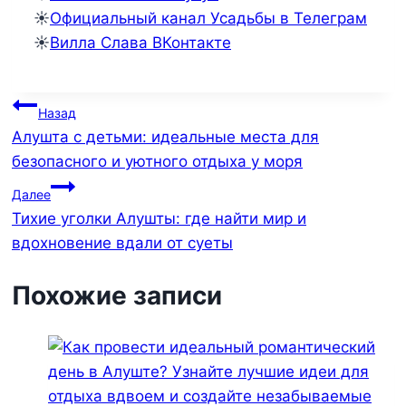
☀️
Официальный канал Усадьбы в Телеграм
☀️
Вилла Слава ВКонтакте
Навигация
Назад
Алушта с детьми: идеальные места для
по
безопасного и уютного отдыха у моря
записям
Далее
Тихие уголки Алушты: где найти мир и
вдохновение вдали от суеты
Похожие записи