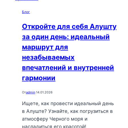
на
Блог
берегу
Черного
Откройте для себя Алушту
моря
за один день: идеальный
маршрут для
незабываемых
впечатлений и внутренней
гармонии
От
admin
14.01.2026
Ищете, как провести идеальный день
в Алуште? Узнайте, как погрузиться в
атмосферу Черного моря и
насладиться его красотой!