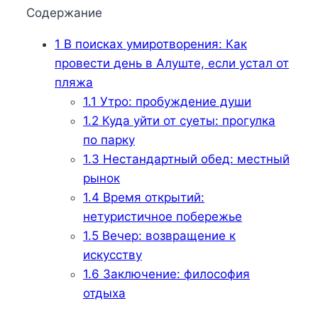
Содержание
1
В поисках умиротворения: Как
провести день в Алуште, если устал от
пляжа
1.1
Утро: пробуждение души
1.2
Куда уйти от суеты: прогулка
по парку
1.3
Нестандартный обед: местный
рынок
1.4
Время открытий:
нетуристичное побережье
1.5
Вечер: возвращение к
искусству
1.6
Заключение: философия
отдыха