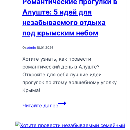
Романтические прогулки в
Алуште: 5 идей для
незабываемого отдыха
под крымским небом
От
admin
18.01.2026
Хотите узнать, как провести
романтический день в Алуште?
Откройте для себя лучшие идеи
прогулок по этому волшебному уголку
Крыма!
Романтические
Читайте далее
прогулки
в
Алуште: