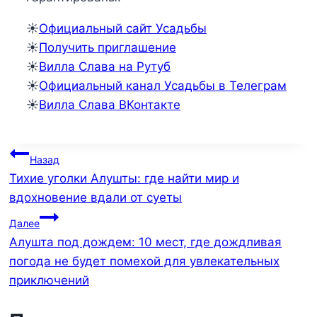
☀️
Официальный сайт Усадьбы
☀️
Получить приглашение
☀️
Вилла Слава на Рутуб
☀️
Официальный канал Усадьбы в Телеграм
☀️
Вилла Слава ВКонтакте
Навигация
Назад
Тихие уголки Алушты: где найти мир и
по
вдохновение вдали от суеты
записям
Далее
Алушта под дождем: 10 мест, где дождливая
погода не будет помехой для увлекательных
приключений