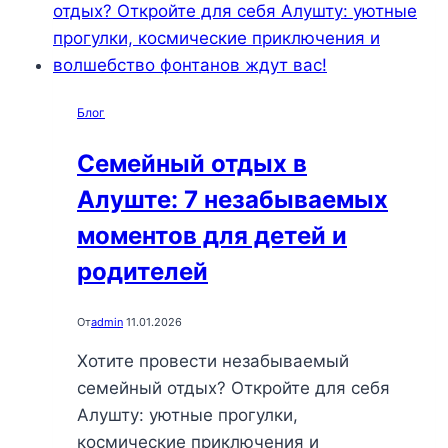
5
идей
для
незабываемого
Блог
отдыха
под
Семейный отдых в
крымским
Алуште: 7 незабываемых
небом
моментов для детей и
родителей
От
admin
11.01.2026
Хотите провести незабываемый
семейный отдых? Откройте для себя
Алушту: уютные прогулки,
космические приключения и