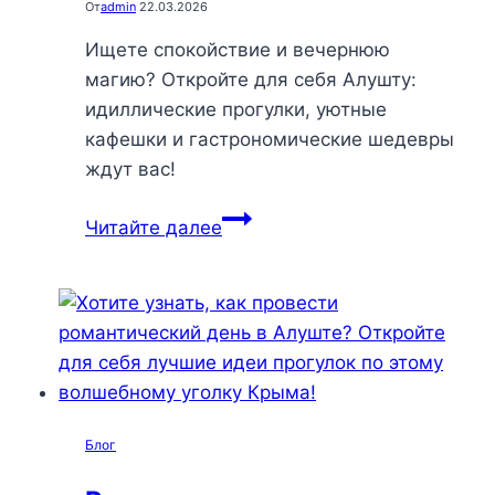
От
admin
22.03.2026
Ищете спокойствие и вечернюю
магию? Откройте для себя Алушту:
идиллические прогулки, уютные
кафешки и гастрономические шедевры
ждут вас!
Вечерние
Читайте далее
магии
Алушты:
секреты
спокойствия
и
уединения
на
Блог
курорте
мечты