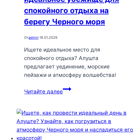
веселого
времяпрепровождения
спокойного отдыха на
берегу Черного моря
От
admin
18.01.2026
Ищете идеальное место для
спокойного отдыха? Алушта
предлагает уединение, морские
пейзажи и атмосферу волшебства!
Алушта:
Читайте далее
открываем
идеальное
убежище
для
спокойного
отдыха