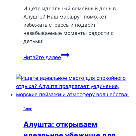
Ищете идеальный семейный день в
Алуште? Наш маршрут поможет
избежать стресса и подарит
незабываемые моменты радости с
детьми!
Идеальный
Читайте далее
маршрут
по
Алуште
с
детьми:
секреты
Блог
беззаботного
отдыха
Алушта: открываем
и
идеальное убежище для