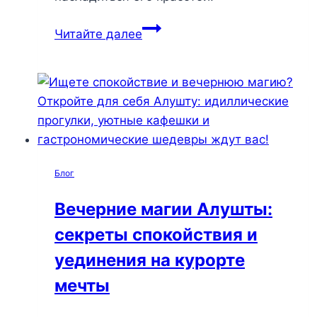
Откройте
Читайте далее
для
себя
Алушту
за
один
день:
идеальный
Блог
маршрут
для
Вечерние магии Алушты:
незабываемых
секреты спокойствия и
впечатлений
и
уединения на курорте
внутренней
мечты
гармонии