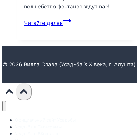
волшебство фонтанов ждут вас!
Семейный
Читайте далее
отдых
в
Алуште:
7
незабываемых
© 2026 Вилла Слава (Усадьба XIX века, г. Алушта)
моментов
для
детей
и
родителей
Официальный сайт Усадьбы
Усадьба в Телеграмм
Усадьба в ВКонтакте