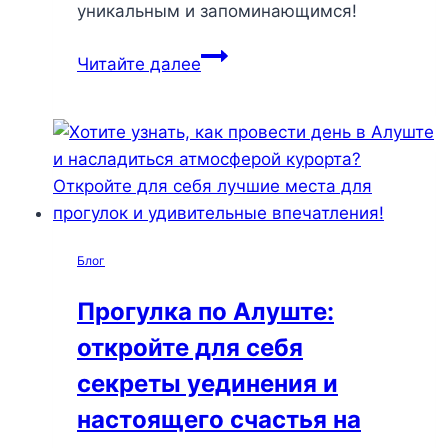
уникальным и запоминающимся!
Неожиданные
Читайте далее
чудеса
Алушты:
10
деталей,
которые
сделают
вашу
Блог
поездку
незабываемой
Прогулка по Алуште:
откройте для себя
секреты уединения и
настоящего счастья на