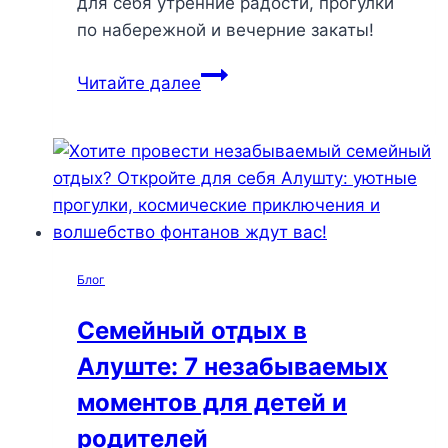
для себя утренние радости, прогулки
по набережной и вечерние закаты!
Первый
Читайте далее
день
в
Алуште:
идеальный
маршрут
для
наслаждения
Блог
морем,
природой
Семейный отдых в
и
Алуште: 7 незабываемых
вкусной
едой
моментов для детей и
родителей