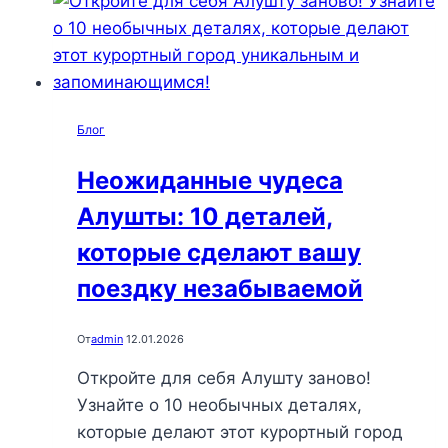
детьми
в
Алуште:
полезные
советы
Блог
по
безопасности
Неожиданные чудеса
и
Алушты: 10 деталей,
незабываемые
моменты
которые сделают вашу
на
поездку незабываемой
природе
От
admin
12.01.2026
Откройте для себя Алушту заново!
Узнайте о 10 необычных деталях,
которые делают этот курортный город