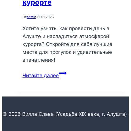
курорте
От
admin
12.01.2026
Хотите узнать, как провести день в
Алуште и насладиться атмосферой
курорта? Откройте для себя лучшие
места для прогулок и удивительные
впечатления!
Прогулка
Читайте далее
по
Алуште:
откройте
для
себя
© 2026 Вилла Слава (Усадьба XIX века, г. Алушта)
секреты
уединения