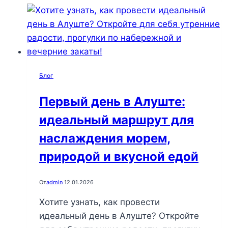
по
утрам,
прогулкам
и
закатам
Блог
для
незабываемого
Первый день в Алуште:
отдыха
идеальный маршрут для
у
моря
наслаждения морем,
природой и вкусной едой
От
admin
12.01.2026
Хотите узнать, как провести
идеальный день в Алуште? Откройте