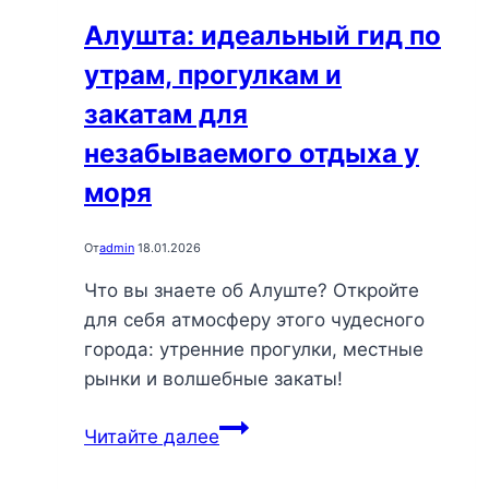
Алушта: идеальный гид по
утрам, прогулкам и
закатам для
незабываемого отдыха у
моря
От
admin
18.01.2026
Что вы знаете об Алуште? Откройте
для себя атмосферу этого чудесного
города: утренние прогулки, местные
рынки и волшебные закаты!
Алушта:
Читайте далее
идеальный
гид