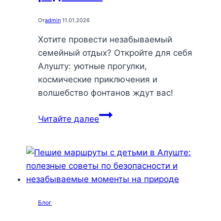
От
admin
11.01.2026
Хотите провести незабываемый
семейный отдых? Откройте для себя
Алушту: уютные прогулки,
космические приключения и
волшебство фонтанов ждут вас!
Семейный
Читайте далее
отдых
в
Алуште:
7
незабываемых
моментов
Блог
для
детей