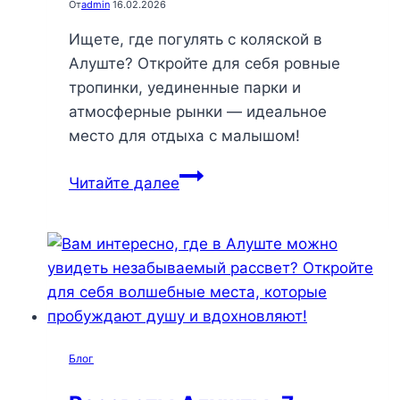
От
admin
16.02.2026
Ищете, где погулять с коляской в
Алуште? Откройте для себя ровные
тропинки, уединенные парки и
атмосферные рынки — идеальное
место для отдыха с малышом!
Где
Читайте далее
гулять
с
коляской
в
Алуште:
лучшие
маршруты
Блог
для
семейного