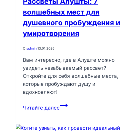
Рассветы Алушты: 7
отдыха
волшебных мест для
на
свежем
душевного пробуждения и
воздухе
умиротворения
От
admin
13.01.2026
Вам интересно, где в Алуште можно
увидеть незабываемый рассвет?
Откройте для себя волшебные места,
которые пробуждают душу и
вдохновляют!
Рассветы
Читайте далее
Алушты:
7
волшебных