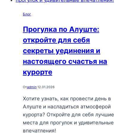
моря
и
Блог
закатов
с
Прогулка по Алуште:
любимым
откройте для себя
человеком
секреты уединения и
настоящего счастья на
курорте
От
admin
12.01.2026
Хотите узнать, как провести день в
Алуште и насладиться атмосферой
курорта? Откройте для себя лучшие
места для прогулок и удивительные
впечатления!