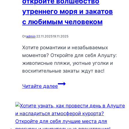
откройте волшебство
утреннего моря и закатов
с любимым человеком
От
admin
22.11.2025
19.11.2025
Хотите романтики и незабываемых
моментов? Откройте для себя Алушту:
живописные пляжи, уютные уголки и
восхитительные закаты ждут вас!
Романтика
Читайте далее
в
Алуште:
откройте
волшебство
утреннего