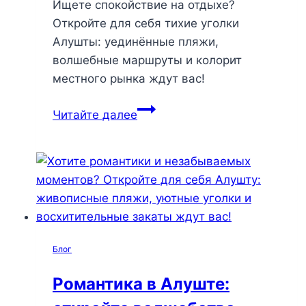
Ищете спокойствие на отдыхе?
Откройте для себя тихие уголки
Алушты: уединённые пляжи,
волшебные маршруты и колорит
местного рынка ждут вас!
Тихие
Читайте далее
уголки
Алушты:
где
найти
мир
и
вдохновение
Блог
вдали
от
Романтика в Алуште:
суеты