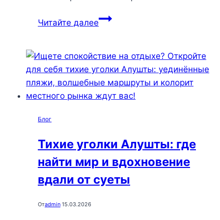
Первый
Читайте далее
день
в
Алуште:
идеальный
маршрут
для
наслаждения
Блог
морем,
природой
Тихие уголки Алушты: где
и
найти мир и вдохновение
вкусной
едой
вдали от суеты
От
admin
15.03.2026