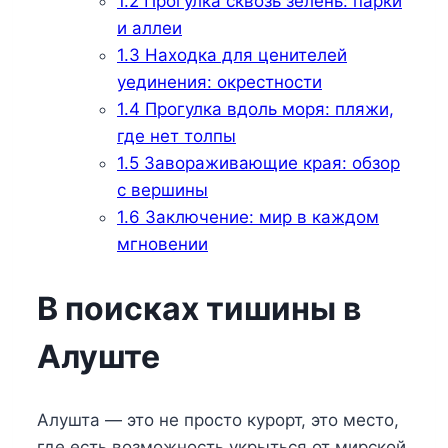
1.2
Прогулка сквозь зелень: парки
и аллеи
1.3
Находка для ценителей
уединения: окрестности
1.4
Прогулка вдоль моря: пляжи,
где нет толпы
1.5
Завораживающие края: обзор
с вершины
1.6
Заключение: мир в каждом
мгновении
В поисках тишины в
Алуште
Алушта — это не просто курорт, это место,
где есть возможность укрыться от мирской