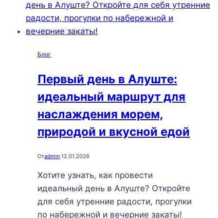
мест
для
душевного
пробуждения
Блог
и
умиротворения
Первый день в Алуште:
идеальный маршрут для
наслаждения морем,
природой и вкусной едой
От
admin
12.01.2026
Хотите узнать, как провести
идеальный день в Алуште? Откройте
для себя утренние радости, прогулки
по набережной и вечерние закаты!