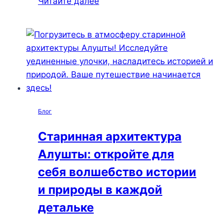
Читайте далее
виды
Алушты:
топ-5
мест
для
вдохновения
и
умиротворения
Блог
в
сердце
Старинная архитектура
Крыма
Алушты: откройте для
себя волшебство истории
и природы в каждой
детальке