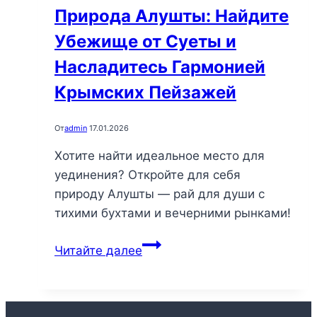
природы
Природа Алушты: Найдите
в
Убежище от Суеты и
каждой
детальке
Насладитесь Гармонией
Крымских Пейзажей
От
admin
17.01.2026
Хотите найти идеальное место для
уединения? Откройте для себя
природу Алушты — рай для души с
тихими бухтами и вечерними рынками!
Природа
Читайте далее
Алушты:
Найдите
Убежище