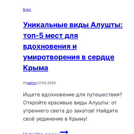
отдых
Блог
у
бассейна
Уникальные виды Алушты:
в
топ-5 мест для
Алуште
вдохновения и
умиротворения в сердце
Крыма
От
admin
07.02.2026
Ищете вдохновение для путешествия?
Откройте красивые виды Алушты: от
утреннего света до закатов! Найдите
своё уединение в Крыму!
Уникальные