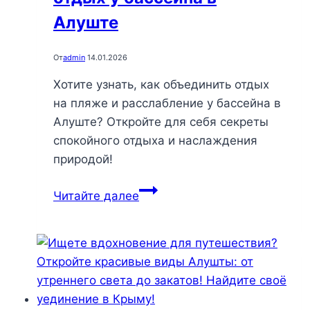
Алуште
От
admin
14.01.2026
Хотите узнать, как объединить отдых
на пляже и расслабление у бассейна в
Алуште? Откройте для себя секреты
спокойного отдыха и наслаждения
природой!
Уединение
Читайте далее
и
радость:
как
совместить
прогулку
и