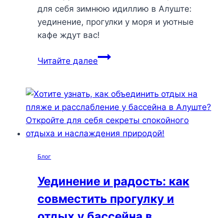
для себя зимнюю идиллию в Алуште:
уединение, прогулки у моря и уютные
кафе ждут вас!
Зима
Читайте далее
в
Алуште:
откройте
для
себя
зимние
тайны
Блог
и
наслаждайтесь
Уединение и радость: как
уединением
совместить прогулку и
на
побережье
отдых у бассейна в