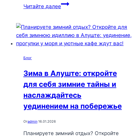
Найди
Читайте далее
идеальные
укромные
уголки
Алушты
для
отдыха
Блог
от
жары
Зима в Алуште: откройте
и
для себя зимние тайны и
наслаждения
природой
наслаждайтесь
уединением на побережье
От
admin
16.01.2026
Планируете зимний отдых? Откройте