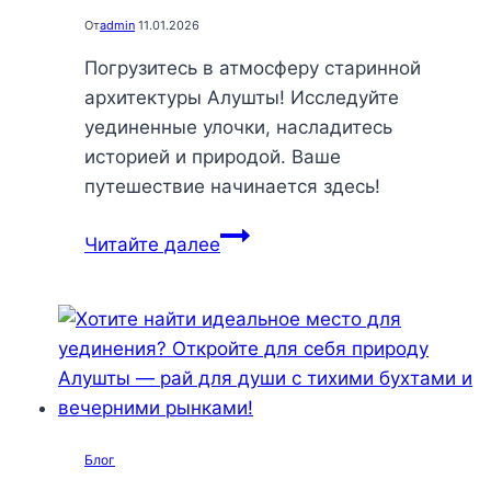
От
admin
11.01.2026
Погрузитесь в атмосферу старинной
архитектуры Алушты! Исследуйте
уединенные улочки, насладитесь
историей и природой. Ваше
путешествие начинается здесь!
Старинная
Читайте далее
архитектура
Алушты:
откройте
для
себя
волшебство
истории
Блог
и